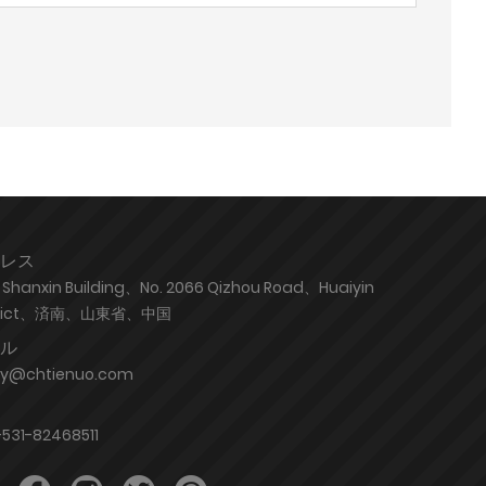
レス
Shanxin Building、No. 2066 Qizhou Road、Huaiyin
trict、済南、山東省、中国
ル
hy@chtienuo.com
531-82468511