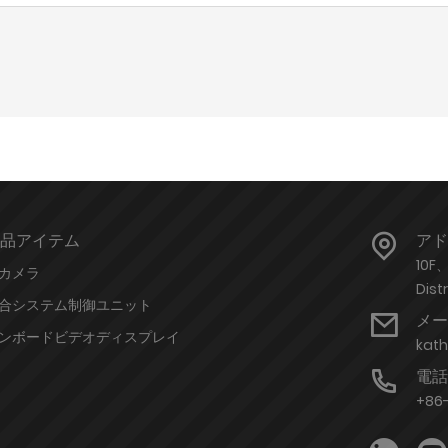
品アイテム
アド
10F、
P カメラ
Dis
合システム制御ユニット
メー
ンボードビデオディスプレイ
kat
電話
+86-