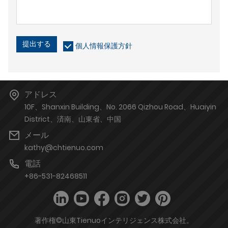
提出する
個人情報保護方針
アドレス
10F、Shanxin Building、No. 2066 Qizhou Road、Huaiyin
District、済南、山東省、中国
メール
kathy@chtienuo.com
電話
+86-531-82468511
著作権©山東Tienuoインテリジェンス株式会社。