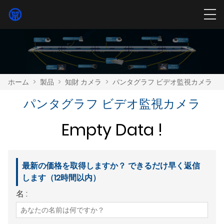
ホーム
>
製品
>
知財 カメラ
>
パンタグラフ ビデオ監視カメラ
パンタグラフ ビデオ監視カメラ
Empty Data !
最新の価格を取得しますか？ できるだけ早く返信
します（12時間以内）
名 :