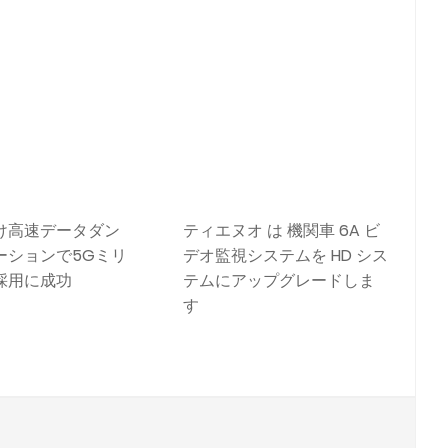
け高速データダン
ティエヌオ は 機関車 6A ビ
ーションで5Gミリ
デオ監視システムを HD シス
採用に成功
テムにアップグレードしま
す