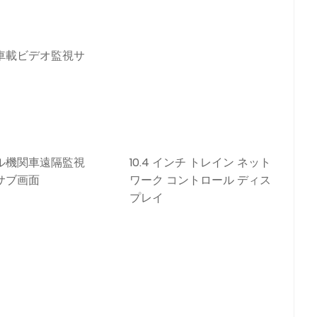
車載ビデオ監視サ
ル機関車遠隔監視
10.4 インチ トレイン ネット
サブ画面
ワーク コントロール ディス
プレイ