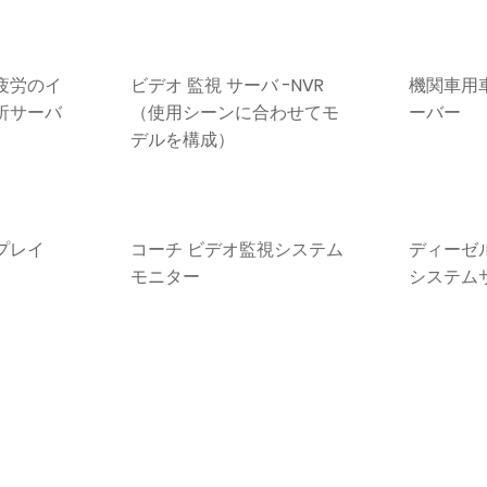
疲労のイ
ビデオ 監視 サーバ -NVR
機関車用
析サーバ
（使用シーンに合わせてモ
ーバー
デルを構成）
スプレイ
コーチ ビデオ監視システム
ディーゼ
モニター
システム