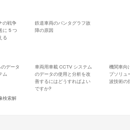
ナの戦争
鉄道車両のパンタグラフ故
に 5 つ
障の原因
える
へのデータ
車両用車載 CCTV システム
機関車向
テム
のデータの使用と分析を改
プソリュ
善するにはどうすればよい
波技術の
ですか?
像検索解