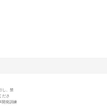
行し、禁
くださ
O軍事開発訓練