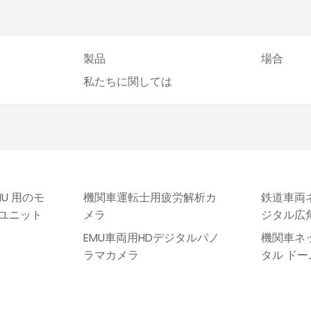
製品
場合
私たちに関しては
U 用のモ
機関車運転士用疲労解析カ
鉄道車両ネ
視ユニット
メラ
ジタル広
EMU車両用HDデジタルパノ
機関車ネッ
ラマカメラ
タル ドー