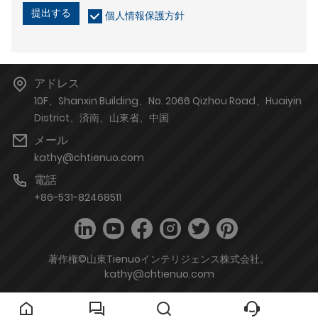
提出する
個人情報保護方針
アドレス
10F、Shanxin Building、No. 2066 Qizhou Road、Huaiyin
District、済南、山東省、中国
メール
kathy@chtienuo.com
電話
+86-531-82468511
著作権©山東Tienuoインテリジェンス株式会社。
kathy@chtienuo.com