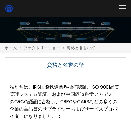
ホーム
>
ファクトリーショー
>
資格と名誉の壁
資格と名誉の壁
私たちは、IRIS国際鉄道業界標準認証、ISO 9001品質
管理システム認証、および中国鉄道科学アカデミー
のCRCC認証に合格し、CRRCやCARSなどの多くの
企業の高品質のサプライヤーおよびサービスプロバ
イダーになりました。 ;