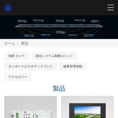
ホーム
>
製品
知財 カメラ
統合システム制御ユニット
オンボードビデオディスプレイ
健康管理体制
アクセサリー
製品