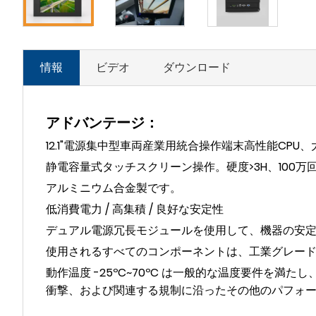
情報
ビデオ
ダウンロード
アドバンテージ：
12.1"電源集中型車両産業用統合操作端末高性能C
静電容量式タッチスクリーン操作。硬度>3H、100万
アルミニウム合金製です。
低消費電力 / 高集積 / 良好な安定性
デュアル電源冗長モジュールを使用して、機器の安
使用されるすべてのコンポーネントは、工業グレー
動作温度 -25ºC~70ºC は一般的な温度要件
衝撃、および関連する規制に沿ったその他のパフォ