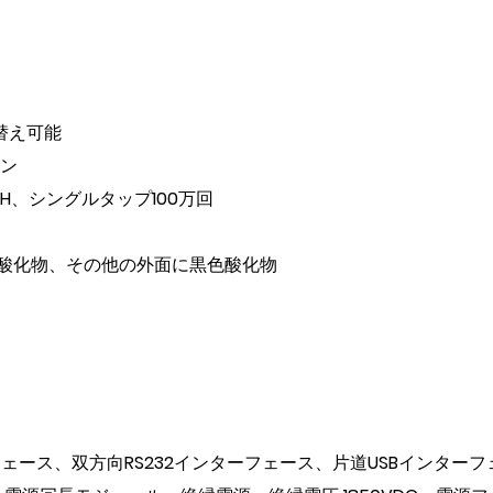
替え可能
メン
3H、シングルタップ100万回
色酸化物、その他の外面に黒色酸化物
ース、双方向RS232インターフェース、片道USBインターフ