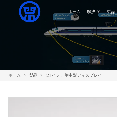
ホーム
解決
製品
ホーム
>
製品
>
12.1 インチ集中型ディスプレイ