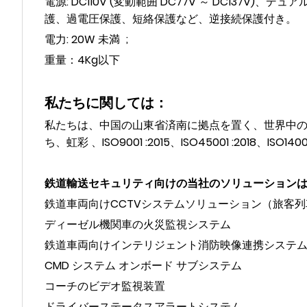
電源: DC110V (変動範囲 DC77V ～ DC13
護、過電圧保護、短絡保護など、逆接続保護付き。
電力: 20W 未満 ;
重量：4Kg以下
私たちに関しては：
私たちは、中国の山東省済南に拠点を置く、世界中の鉄道
ち、虹彩 、ISO9001 :2015、ISO45001 :2018、
鉄道輸送セキュリティ向けの当社のソリューション
鉄道車両向けCCTVシステムソリューション（旅客列
ディーゼル機関車の火災監視システム
鉄道車両向けインテリジェント消防映像連携システ
CMD システム オンボード サブシステム
コーチのビデオ監視装置
ドライバーステータスアラートシステム