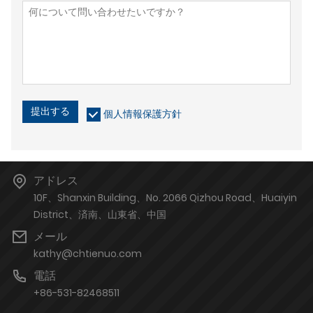
提出する
個人情報保護方針
アドレス
10F、Shanxin Building、No. 2066 Qizhou Road、Huaiyin
District、済南、山東省、中国
メール
kathy@chtienuo.com
電話
+86-531-82468511