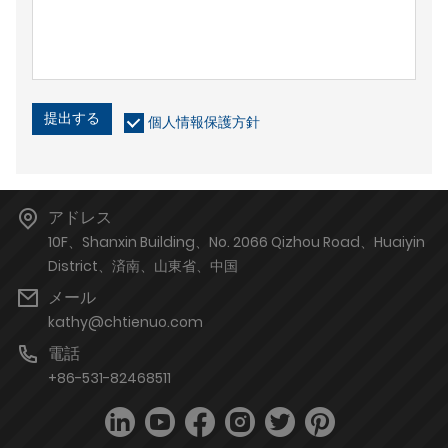
提出する
個人情報保護方針
アドレス
10F、Shanxin Building、No. 2066 Qizhou Road、Huaiyin
District、済南、山東省、中国
メール
kathy@chtienuo.com
電話
+86-531-82468511